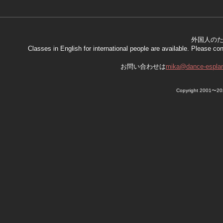
外国人の
Classes in English for international people are available. Please co
お問い合わせは
mika@dance-espla
Copyright 2001〜20