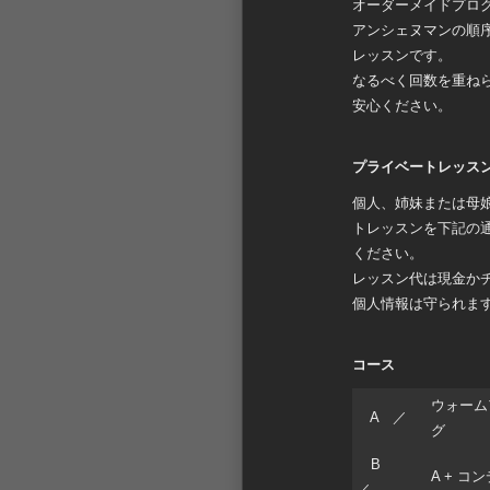
オーダーメイドプロ
アンシェヌマンの順
レッスンです。
なるべく回数を重ねら
安心ください。
プライベートレッス
個人、姉妹または母
トレッスンを下記の
ください。
レッスン代は現金かチケ
個人情報は守られま
コース
ウォーム
A ／
グ
B
A + 
／