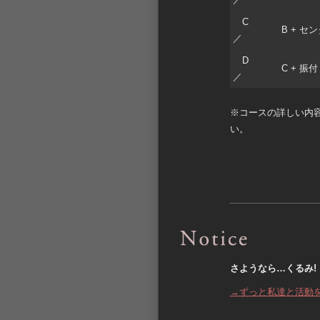
C
B + セ
／
D
C + 振
／
※コースの詳しい内
い。
さようなら…くるみ!
→ずっと私達と活動