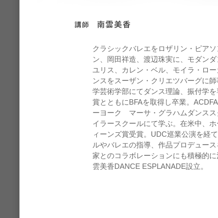
クラシックバレエをロザリン・ピアソ
ン、岡田祥造、渡辺珠実に、モダンダ
ユリス、カレン・ベル、モイラ・ロー
ンスをスーザン・クリエツバーグに師
学芸術学部にてダンス理論、振付学を
賞とともにBFAを取得し卒業。ACDF
ーヨーク マーサ・グラハムダンスス
イラースクールにて学ぶ。在米中、ホ
ィーンズ賞受賞。UDC巡業公演を経
ルやバレエの指導、作品プロデュース
家とのコラボレーションにも積極的に活
雲美香DANCE ESPLANADE設立。