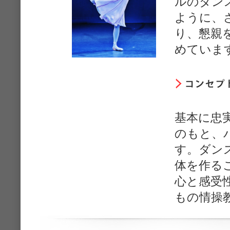
ルのダン
ように、
り、懇親
めていま
基本に忠
のもと、
す。ダン
体を作る
心と感受
もの情操